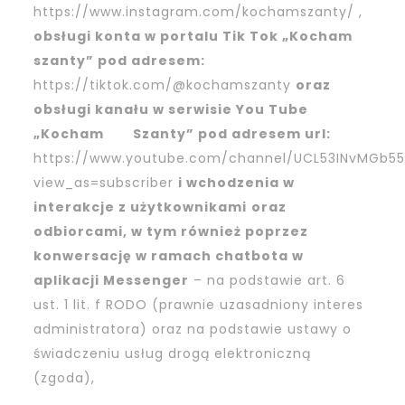
https://www.instagram.com/kochamszanty/
,
obsługi konta w portalu Tik Tok „Kocham
szanty” pod adresem:
https://tiktok.com/@kochamszanty
oraz
obsługi kanału w serwisie You Tube
„Kocham Szanty” pod adresem url:
https://www.youtube.com/channel/UCL53INvMGb55
view_as=subscriber
i wchodzenia w
interakcje z użytkownikami
oraz
odbiorcami, w tym również poprzez
konwersację w ramach chatbota w
aplikacji Messenger
– na podstawie art. 6
ust. 1 lit. f RODO (prawnie uzasadniony interes
administratora) oraz na podstawie ustawy o
świadczeniu usług drogą elektroniczną
(zgoda),