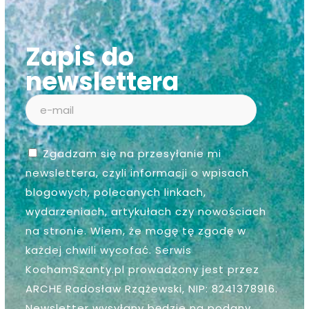
Zapis do
newslettera
Zgadzam się na przesyłanie mi
newslettera, czyli informacji o wpisach
blogowych, polecanych linkach,
wydarzeniach, artykułach czy nowościach
na stronie. Wiem, że mogę tę zgodę w
każdej chwili wycofać. Serwis
KochamSzanty.pl prowadzony jest przez
ARCHE Radosław Rzążewski, NIP: 8241378916.
Newsletter wysyłany będzie na podany