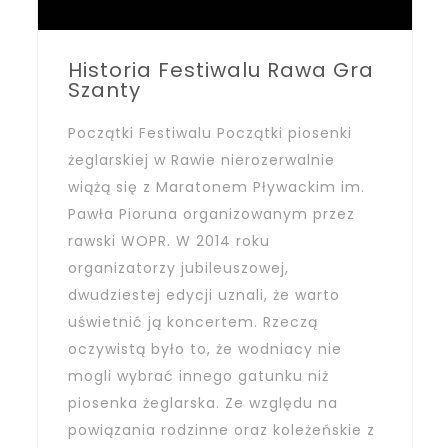
Historia Festiwalu Rawa Gra
Szanty
Początki Festiwalu Początki piosenki
żeglarskiej w Rawie nierozerwalnie
wiążą się z Maratonem Pływackim im.
Pawła Pioruna organizowanym przez
rawski WOPR. W 2014 roku
organizatorzy jubileuszowej,
dwudziestej edycji uznali, że warto
uświetnić ją koncertem. Rzeczą
oczywistą było to, że wodniacy nie
mogli wybrać innego gatunku niż
piosenka żeglarska. Ze względu na
powiązania rodzinne oraz koleżeńskie z