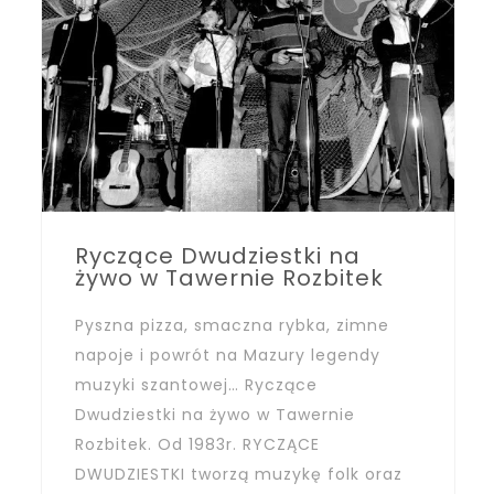
Ryczące Dwudziestki na
żywo w Tawernie Rozbitek
Pyszna pizza, smaczna rybka, zimne
napoje i powrót na Mazury legendy
muzyki szantowej… Ryczące
Dwudziestki na żywo w Tawernie
Rozbitek. Od 1983r. RYCZĄCE
DWUDZIESTKI tworzą muzykę folk oraz