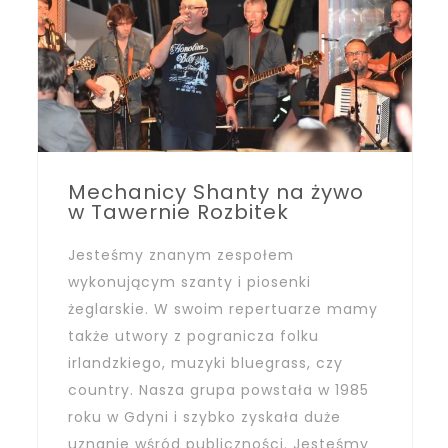
Mechanicy Shanty na żywo
w Tawernie Rozbitek
Jesteśmy znanym zespołem
wykonującym szanty i piosenki
żeglarskie. W swoim repertuarze mamy
także utwory z pogranicza folku
irlandzkiego, muzyki bluegrass, czy
country. Nasza grupa powstała w 1985
roku w Gdyni i szybko zyskała duże
uznanie wśród publiczności. Jesteśmy