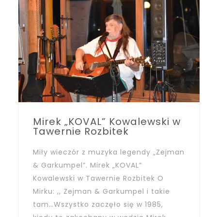
Mirek „KOVAL” Kowalewski w
Tawernie Rozbitek
Miły wieczór z muzyka legendy „Zejman
& Garkumpel”. Mirek „KOVAL”
Kowalewski w Tawernie Rozbitek O
Mirku: ,, Zejman & Garkumpel i takie
tam…Wszystko zaczęło się w 1985,