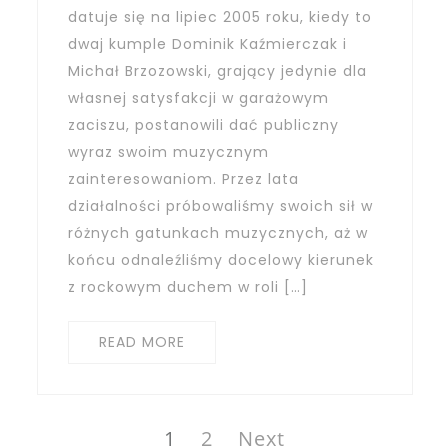
datuje się na lipiec 2005 roku, kiedy to
dwaj kumple Dominik Kaźmierczak i
Michał Brzozowski, grający jedynie dla
własnej satysfakcji w garażowym
zaciszu, postanowili dać publiczny
wyraz swoim muzycznym
zainteresowaniom. Przez lata
działalności próbowaliśmy swoich sił w
różnych gatunkach muzycznych, aż w
końcu odnaleźliśmy docelowy kierunek
z rockowym duchem w roli […]
READ MORE
Stronicowanie
wpisów
Page
Page
1
2
Next